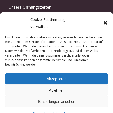
Unsere Öffnungszeiten:
Montag bis Freitag: 10.30-19 Uhr
Cookie-Zustimmung
Samstag: 11.30-16 Uhr
verwalten
oder nach Vereinbarung
Modenschau:
Um dir ein optimales Erlebnis zu bieten, verwenden wir Technologien
wie Cookies, um Geräteinformationen zu speichern und/oder darauf
Zweimal im Jahr laden wir exklusiv unsere Kunden
zuzugreifen. Wenn du diesen Technologien zustimmst, können wir
und Kundinnen zu unserer Modenschau ein. In der
Daten wie das Surfverhalten oder eindeutige IDs auf dieser Website
verarbeiten. Wenn du deine Zustimmung nicht erteilst oder
kreativen Atmosphäre unseres Ateliers lassen sich
zurückziehst, können bestimmte Merkmale und Funktionen
hautnah unsere aktuellen Kreationen erleben.
beeinträchtigt werden.
Wenn Sie Interesse an einer Einladung haben,
sprechen Sie uns gerne an.
Akzeptieren
Ablehnen
Einstellungen ansehen
© Copyright - Guido Willsch