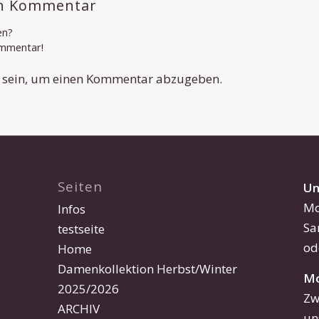
en Kommentar
en?
ommentar!
sein, um einen Kommentar abzugeben.
Seiten
Un
Mo
Infos
Sa
testseite
od
Home
Damenkollektion Herbst/Winter
Mo
2025/2026
Zw
ARCHIV
un