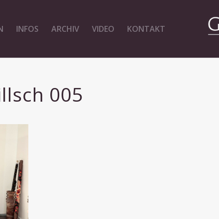
N
INFOS
ARCHIV
VIDEO
KONTAKT
llsch 005