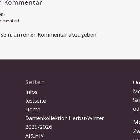
en Kommentar
en?
ommentar!
sein, um einen Kommentar abzugeben.
Seiten
Un
Mo
Infos
Sa
testseite
od
Home
Damenkollektion Herbst/Winter
Mo
2025/2026
Zw
ARCHIV
un