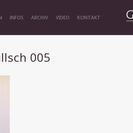
N
INFOS
ARCHIV
VIDEO
KONTAKT
llsch 005