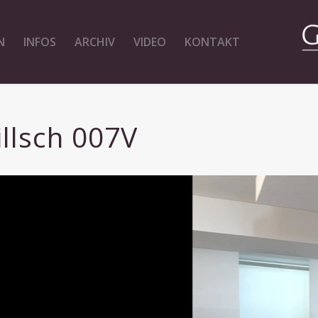
N
INFOS
ARCHIV
VIDEO
KONTAKT
llsch 007V