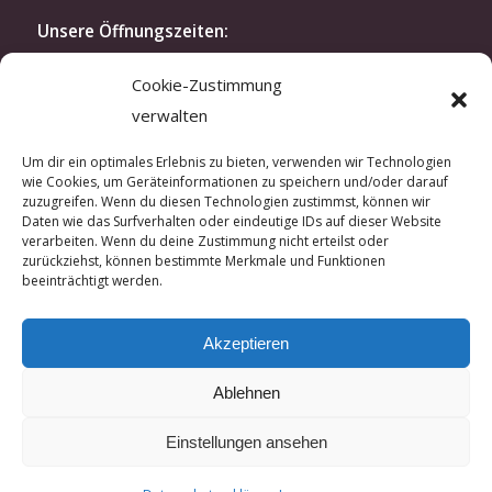
Unsere Öffnungszeiten:
Montag bis Freitag: 10.30-19 Uhr
Cookie-Zustimmung
Samstag: 11.30-16 Uhr
verwalten
oder nach Vereinbarung
Modenschau:
Um dir ein optimales Erlebnis zu bieten, verwenden wir Technologien
wie Cookies, um Geräteinformationen zu speichern und/oder darauf
Zweimal im Jahr laden wir exklusiv unsere Kunden
zuzugreifen. Wenn du diesen Technologien zustimmst, können wir
und Kundinnen zu unserer Modenschau ein. In der
Daten wie das Surfverhalten oder eindeutige IDs auf dieser Website
verarbeiten. Wenn du deine Zustimmung nicht erteilst oder
kreativen Atmosphäre unseres Ateliers lassen sich
zurückziehst, können bestimmte Merkmale und Funktionen
hautnah unsere aktuellen Kreationen erleben.
beeinträchtigt werden.
Wenn Sie Interesse an einer Einladung haben,
sprechen Sie uns gerne an.
Akzeptieren
Ablehnen
Einstellungen ansehen
© Copyright - Guido Willsch