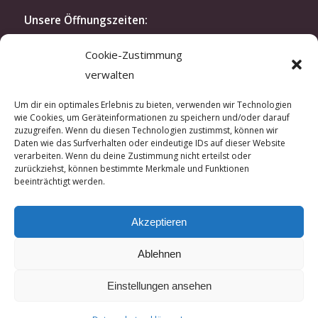
Unsere Öffnungszeiten:
Montag bis Freitag: 10.30-19 Uhr
Cookie-Zustimmung
Samstag: 11.30-16 Uhr
verwalten
oder nach Vereinbarung
Modenschau:
Um dir ein optimales Erlebnis zu bieten, verwenden wir Technologien
wie Cookies, um Geräteinformationen zu speichern und/oder darauf
Zweimal im Jahr laden wir exklusiv unsere Kunden
zuzugreifen. Wenn du diesen Technologien zustimmst, können wir
und Kundinnen zu unserer Modenschau ein. In der
Daten wie das Surfverhalten oder eindeutige IDs auf dieser Website
verarbeiten. Wenn du deine Zustimmung nicht erteilst oder
kreativen Atmosphäre unseres Ateliers lassen sich
zurückziehst, können bestimmte Merkmale und Funktionen
hautnah unsere aktuellen Kreationen erleben.
beeinträchtigt werden.
Wenn Sie Interesse an einer Einladung haben,
sprechen Sie uns gerne an.
Akzeptieren
Ablehnen
Einstellungen ansehen
© Copyright - Guido Willsch