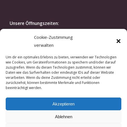
Unsere Öffnungszeiten:
Montag bis Freitag: 10.30-19 Uhr
Cookie-Zustimmung
Samstag: 11.30-16 Uhr
verwalten
oder nach Vereinbarung
Modenschau:
Um dir ein optimales Erlebnis zu bieten, verwenden wir Technologien
wie Cookies, um Geräteinformationen zu speichern und/oder darauf
Zweimal im Jahr laden wir exklusiv unsere Kunden
zuzugreifen. Wenn du diesen Technologien zustimmst, können wir
und Kundinnen zu unserer Modenschau ein. In der
Daten wie das Surfverhalten oder eindeutige IDs auf dieser Website
verarbeiten. Wenn du deine Zustimmung nicht erteilst oder
kreativen Atmosphäre unseres Ateliers lassen sich
zurückziehst, können bestimmte Merkmale und Funktionen
hautnah unsere aktuellen Kreationen erleben.
beeinträchtigt werden.
Wenn Sie Interesse an einer Einladung haben,
sprechen Sie uns gerne an.
Akzeptieren
Ablehnen