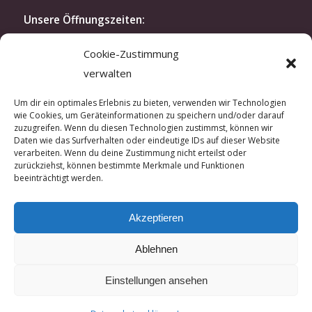
Unsere Öffnungszeiten:
Montag bis Freitag: 10.30-19 Uhr
Cookie-Zustimmung
Samstag: 11.30-16 Uhr
verwalten
oder nach Vereinbarung
Modenschau:
Um dir ein optimales Erlebnis zu bieten, verwenden wir Technologien
wie Cookies, um Geräteinformationen zu speichern und/oder darauf
Zweimal im Jahr laden wir exklusiv unsere Kunden
zuzugreifen. Wenn du diesen Technologien zustimmst, können wir
und Kundinnen zu unserer Modenschau ein. In der
Daten wie das Surfverhalten oder eindeutige IDs auf dieser Website
verarbeiten. Wenn du deine Zustimmung nicht erteilst oder
kreativen Atmosphäre unseres Ateliers lassen sich
zurückziehst, können bestimmte Merkmale und Funktionen
hautnah unsere aktuellen Kreationen erleben.
beeinträchtigt werden.
Wenn Sie Interesse an einer Einladung haben,
sprechen Sie uns gerne an.
Akzeptieren
Ablehnen
Einstellungen ansehen
© Copyright - Guido Willsch