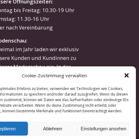
sere Öffnungszeiten:
ntag bis Freitag: 10.30-19 Uhr
mstag: 11.30-16 Uhr
er nach Vereinbarung
denschau:
eimal im Jahr laden wir exklusiv
sere Kunden und Kundinnen zu
serer Modenschau ein. In der
eativen Atmosphäre unseres
Cookie-Zustimmung verwalten
eliers lassen sich hautnah unsere
optimales Erlebnis zu bieten, verwenden wir Technologien wie Cookies,
tuellen Kreationen erleben. Wenn
formationen zu speichern und/oder darauf zuzugreifen. Wenn du diesen
n zustimmst, können wir Daten wie das Surfverhalten oder eindeutige IDs
e Interesse an einer Einladung
Website verarbeiten. Wenn du deine Zustimmung nicht erteilst oder
ben, sprechen Sie uns gerne an.
t, können bestimmte Merkmale und Funktionen beeinträchtigt werden.
eptieren
Ablehnen
Einstellungen ansehen