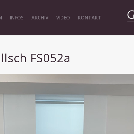
N
INFOS
ARCHIV
VIDEO
KONTAKT
llsch FS052a