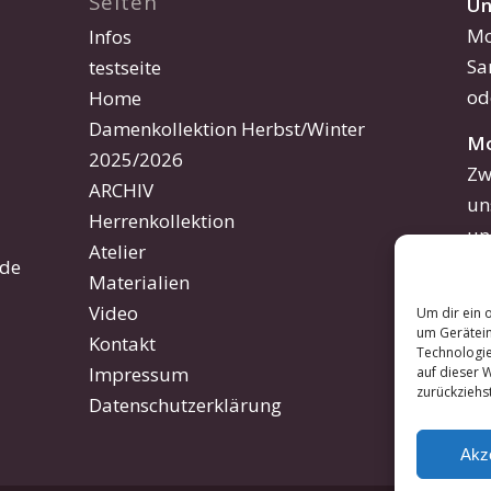
Seiten
Un
Mo
Infos
Sa
testseite
od
Home
Damenkollektion Herbst/Winter
Mo
2025/2026
Zw
ARCHIV
un
Herrenkollektion
un
Atelier
kr
.de
Materialien
At
Video
Um dir ein 
ak
um Gerätein
Kontakt
Technologie
Si
Impressum
auf dieser 
ha
zurückziehs
Datenschutzerklärung
Akz