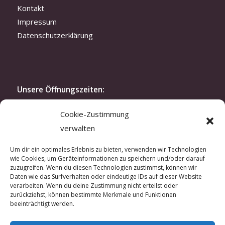
Kontakt
Impressum
Datenschutzerklärung
Unsere Öffnungszeiten:
Montag bis Freitag: 10.30-19 Uhr
Cookie-Zustimmung
Samstag: 11.30-16 Uhr
verwalten
oder nach Vereinbarung
Modenschau:
Um dir ein optimales Erlebnis zu bieten, verwenden wir Technologien
wie Cookies, um Geräteinformationen zu speichern und/oder darauf
Zweimal im Jahr laden wir exklusiv unsere Kunden
zuzugreifen. Wenn du diesen Technologien zustimmst, können wir
und Kundinnen zu unserer Modenschau ein. In der
Daten wie das Surfverhalten oder eindeutige IDs auf dieser Website
verarbeiten. Wenn du deine Zustimmung nicht erteilst oder
kreativen Atmosphäre unseres Ateliers lassen sich
zurückziehst, können bestimmte Merkmale und Funktionen
hautnah unsere aktuellen Kreationen erleben.
beeinträchtigt werden.
Wenn Sie Interesse an einer Einladung haben,