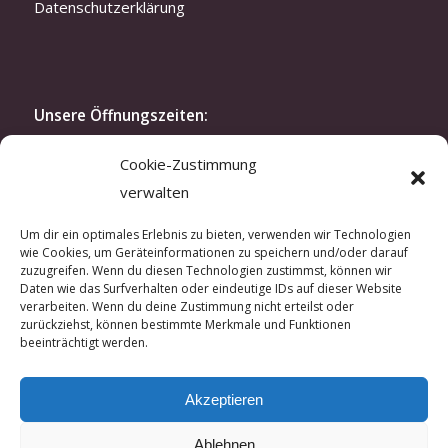
Datenschutzerklärung
Unsere Öffnungszeiten:
Montag bis Freitag: 10.30-19 Uhr
Cookie-Zustimmung
Samstag: 11.30-16 Uhr
verwalten
oder nach Vereinbarung
Modenschau:
Um dir ein optimales Erlebnis zu bieten, verwenden wir Technologien
wie Cookies, um Geräteinformationen zu speichern und/oder darauf
Zweimal im Jahr laden wir exklusiv unsere Kunden
zuzugreifen. Wenn du diesen Technologien zustimmst, können wir
und Kundinnen zu unserer Modenschau ein. In der
Daten wie das Surfverhalten oder eindeutige IDs auf dieser Website
verarbeiten. Wenn du deine Zustimmung nicht erteilst oder
kreativen Atmosphäre unseres Ateliers lassen sich
zurückziehst, können bestimmte Merkmale und Funktionen
hautnah unsere aktuellen Kreationen erleben.
beeinträchtigt werden.
Wenn Sie Interesse an einer Einladung haben,
sprechen Sie uns gerne an.
Akzeptieren
Ablehnen