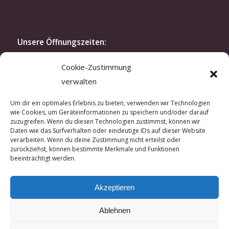
Unsere Öffnungszeiten:
Montag bis Freitag: 10.30-19 Uhr
Cookie-Zustimmung
Samstag: 11.30-16 Uhr
verwalten
oder nach Vereinbarung
Modenschau:
Um dir ein optimales Erlebnis zu bieten, verwenden wir Technologien
wie Cookies, um Geräteinformationen zu speichern und/oder darauf
Zweimal im Jahr laden wir exklusiv unsere Kunden
zuzugreifen. Wenn du diesen Technologien zustimmst, können wir
und Kundinnen zu unserer Modenschau ein. In der
Daten wie das Surfverhalten oder eindeutige IDs auf dieser Website
verarbeiten. Wenn du deine Zustimmung nicht erteilst oder
kreativen Atmosphäre unseres Ateliers lassen sich
zurückziehst, können bestimmte Merkmale und Funktionen
hautnah unsere aktuellen Kreationen erleben.
beeinträchtigt werden.
Wenn Sie Interesse an einer Einladung haben,
sprechen Sie uns gerne an.
Akzeptieren
Ablehnen