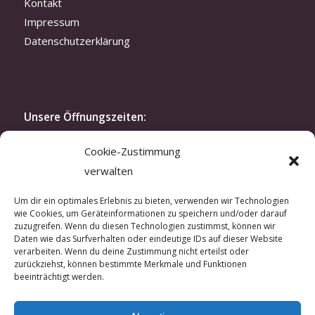
Kontakt
Impressum
Datenschutzerklärung
Unsere Öffnungszeiten:
Montag bis Freitag: 10.30-19 Uhr
Cookie-Zustimmung
Samstag: 11.30-16 Uhr
verwalten
oder nach Vereinbarung
Modenschau:
Um dir ein optimales Erlebnis zu bieten, verwenden wir Technologien
wie Cookies, um Geräteinformationen zu speichern und/oder darauf
Zweimal im Jahr laden wir exklusiv unsere Kunden
zuzugreifen. Wenn du diesen Technologien zustimmst, können wir
und Kundinnen zu unserer Modenschau ein. In der
Daten wie das Surfverhalten oder eindeutige IDs auf dieser Website
verarbeiten. Wenn du deine Zustimmung nicht erteilst oder
kreativen Atmosphäre unseres Ateliers lassen sich
zurückziehst, können bestimmte Merkmale und Funktionen
hautnah unsere aktuellen Kreationen erleben.
beeinträchtigt werden.
Wenn Sie Interesse an einer Einladung haben,
sprechen Sie uns gerne an.